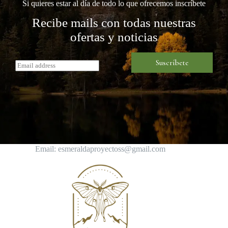
Si quieres estar al día de todo lo que ofrecemos inscríbete
Recibe mails con todas nuestras
ofertas y noticias
Suscríbete
E
m
a
i
l
*
Email: esmeraldaproyectoss@gmail.com